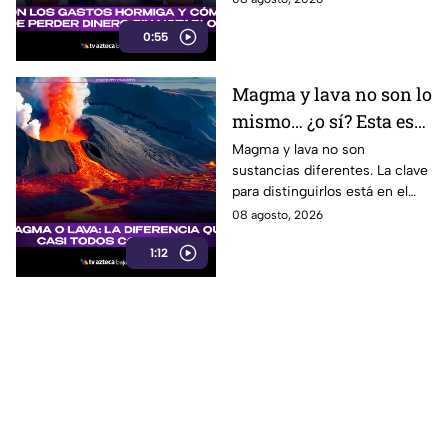
hormiga puede ayudarte a
0:55
cuidar tus finanzas.
Magma y lava no son lo
mismo… ¿o sí? Esta es
la explicación
Magma y lava no son
sustancias diferentes. La clave
para distinguirlos está en el
lugar donde se encuentra el
08 agosto, 2026
material volcánico.
1:12