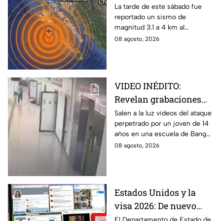
sacude San José del
La tarde de este sábado fue
reportado un sismo de
Cabo
magnitud 3.1 a 4 km al
noroeste de San José del
08 agosto, 2026
Cabo, Baja California Sur; no
hay afectaciones.
VIDEO INÉDITO:
Revelan grabaciones
del tiroteo escolar que
Salen a la luz videos del ataque
perpetrado por un joven de 14
dejó múltiples víctimas
años en una escuela de Bang
Kruai, Tailandia. El saldo es de
08 agosto, 2026
múltiples víctimas y heridos.
Estados Unidos y la
visa 2026: De nuevo
revisarán las redes
El Departamento de Estado de