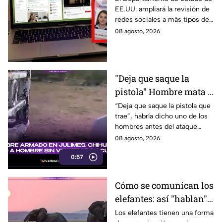
EE.UU. ampliará la revisión de
sociales de mexicanos
redes sociales a más tipos de
que viaje a este país
visa, incluyendo a mexicanos
08 agosto, 2026
que viajan por negocios.
"Deja que saque la
pistola" Hombre mata a
padre y hiere a su hijo
“Deja que saque la pistola que
trae”, habría dicho uno de los
por supuestamente
hombres antes del ataque
invadir un camino
armado en Julimes, Chihuahua
08 agosto, 2026
que mató a Armando Ordóñez.
0:57
Cómo se comunican los
elefantes: así "hablan"
entre ellos
Los elefantes tienen una forma