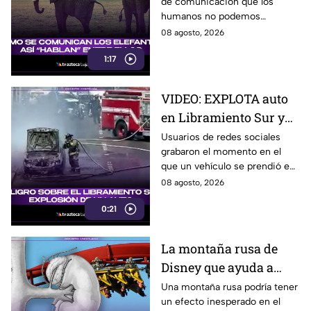
de comunicación que los
humanos no podemos
escuchar, ellos “hablan” de una
08 agosto, 2026
forma muy diferente, así que
1:17
te invitamos a ver el video.
VIDEO: EXPLOTA auto
en Libramiento Sur y
ocasiona fuerte tráfico
Usuarios de redes sociales
grabaron el momento en el
en Tijuana este sábado;
que un vehículo se prendió en
cerca de 5 y 10
llamas sobre el Libramiento, lo
08 agosto, 2026
que ocasionó tráfico pesado
0:21
en esa parte de Tijuana.
La montaña rusa de
Disney que ayuda a
expulsar cálculos
Una montaña rusa podría tener
un efecto inesperado en el
renales, según estudio