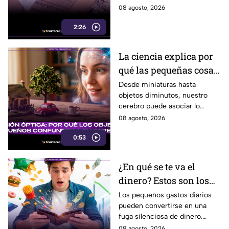
riesgo en Tijuana
manos equivocadas, podrían
08 agosto, 2026
utilizarse para cometer fraude,
2:26
extorsión o robo de identidad.
La ciencia explica por
qué las pequeñas cosas
nos parecen tan
Desde miniaturas hasta
objetos diminutos, nuestro
adorables
cerebro puede asociar lo
pequeño con ternura,
08 agosto, 2026
seguridad y placer. Esta es la
0:53
razón detrás de esa atracción.
¿En qué se te va el
dinero? Estos son los
gastos hormiga que
Los pequeños gastos diarios
pueden convertirse en una
pueden vaciar tu
fuga silenciosa de dinero.
bolsillo
Identificar los llamados gastos
08 agosto, 2026