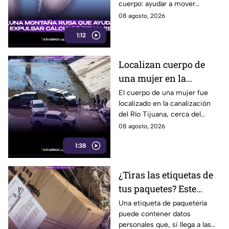
cuerpo: ayudar a mover
pequeños cálculos renales
08 agosto, 2026
1:12
Localizan cuerpo de
una mujer en la
canalización del Río
El cuerpo de una mujer fue
localizado en la canalización
Tijuana; presentaba
del Río Tijuana, cerca del
quemaduras
cruce fronterizo, durante la
08 agosto, 2026
mañana del viernes 7 de
1:38
agosto.
¿Tiras las etiquetas de
tus paquetes? Este
pequeño descuido
Una etiqueta de paquetería
puede contener datos
podría ponerte en
personales que, si llega a las