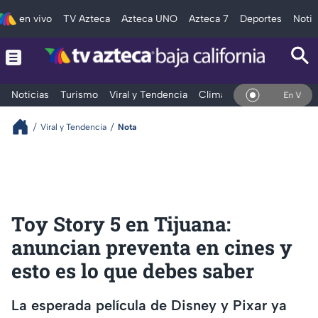
en vivo
TV Azteca
Azteca UNO
Azteca 7
Deportes
Notic
Noticias
Turismo
Viral y Tendencia
Clima
Deportes
Espec
En Vivo
Viral y Tendencia
Nota
Toy Story 5 en Tijuana:
anuncian preventa en cines y
esto es lo que debes saber
La esperada película de Disney y Pixar ya