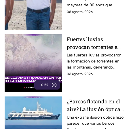
pueden llamar para
mayores de 30 años que
hacer servicio en Baja
nunca tramitaron su cartilla. Te
06 agosto, 2026
California
decimos si también en Baja
California.
Fuertes lluvias
provocan torrentes e
inundaciones en una
Las fuertes lluvias provocaron
la formación de torrentes en
región montañosa
las montañas, generando
inundaciones y afectaciones
06 agosto, 2026
en la región.
0:52
¿Barcos flotando en el
aire? La ilusión óptica
que sorprendió a
Una extraña ilusión óptica hizo
parecer que varios barcos
usuarios en redes