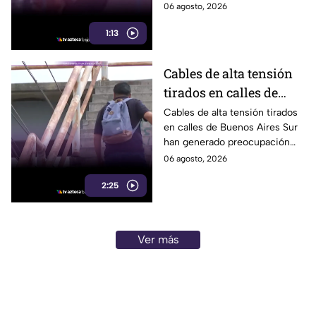
Mexicali tras una audiencia
06 agosto, 2026
inicial; fue localizado la noche
1:13
del miércoles.
Cables de alta tensión
tirados en calles de
Buenos Aires Sur
Cables de alta tensión tirados
en calles de Buenos Aires Sur
representan un riesgo
han generado preocupación
para peatones en
entre vecinos, luego de que un
06 agosto, 2026
Tijuana
trabajador resultara
2:25
electrocutado.
Ver más