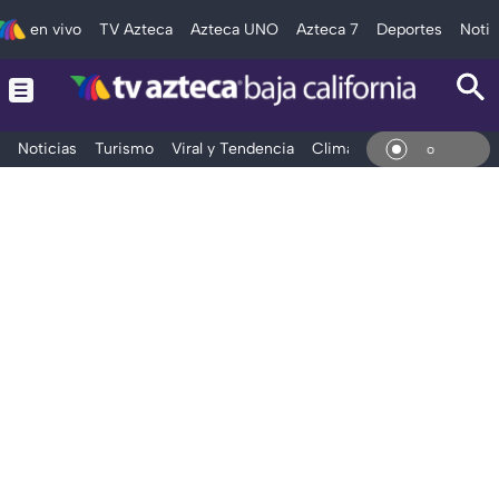
en vivo
TV Azteca
Azteca UNO
Azteca 7
Deportes
Notic
Noticias
Turismo
Viral y Tendencia
Clima
Deportes
Espec
En Vi