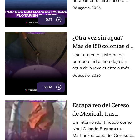
flotaban en el aire sobre el
sociales
mar, pero el fenómeno fue
06 agosto, 2026
causado por la refracción de la
0:17
luz.
¿Otra vez sin agua?
Más de 150 colonias de
Tijuana enfrentan
Una falla en el sistema de
bombeo hidráulico dejó sin
cortes por falla de
agua de nueva cuenta a más
CESPT
de 150 colonias de Tijuana,
06 agosto, 2026
incluyendo zonas de Otay y
2:04
Cerro Colorado.
Escapa reo del Cereso
de Mexicali tras
audiencia inicial; fue
Un interno identificado como
Noel Orlando Bustamante
localizado horas
Martínez escapó del Cereso de
después