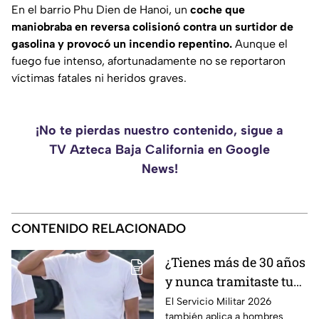
En el barrio Phu Dien de Hanoi, un
coche que
maniobraba en reversa colisionó contra un surtidor de
gasolina y provocó un incendio repentino.
Aunque el
fuego fue intenso, afortunadamente no se reportaron
víctimas fatales ni heridos graves.
¡No te pierdas nuestro contenido, sigue a
TV Azteca Baja California en Google
News!
CONTENIDO RELACIONADO
¿Tienes más de 30 años
y nunca tramitaste tu
cartilla militar? Te
El Servicio Militar 2026
también aplica a hombres