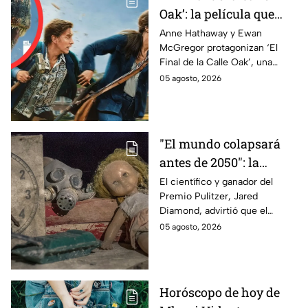
Oak’: la película que
plantea qué ocurriría si
Anne Hathaway y Ewan
McGregor protagonizan ‘El
tu vecindario
Final de la Calle Oak’, una
desapareciera de la
historia de supervivencia que
05 agosto, 2026
realidad | VIDEO
llega a los cines en agosto.
"El mundo colapsará
antes de 2050": la
alarmante advertencia
El científico y ganador del
Premio Pulitzer, Jared
de un científico
Diamond, advirtió que el
ganador del Pulitzer
mundo podría enfrentar un
05 agosto, 2026
colapso antes de 2050 si no
se actúa contra la crisis.
Horóscopo de hoy de