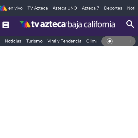
en vivo
TV Azteca
Azteca UNO
Azteca 7
Deportes
Notic
Noticias
Turismo
Viral y Tendencia
Clima
Deportes
Espec
En Viv