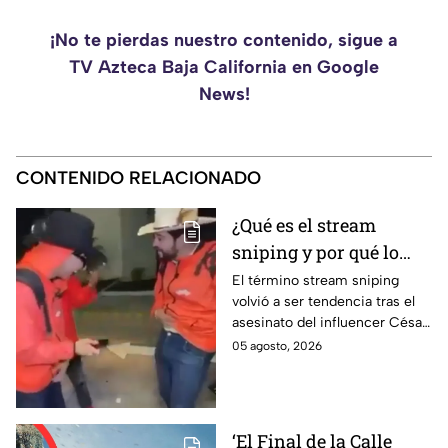
¡No te pierdas nuestro contenido, sigue a
TV Azteca Baja California en Google
News!
CONTENIDO RELACIONADO
¿Qué es el stream
sniping y por qué lo
mencionan con el caso
El término stream sniping
volvió a ser tendencia tras el
del influencer César
asesinato del influencer César
Gastelum?
Gastelum. Te explicamos qué
05 agosto, 2026
significa y por qué se
menciona en este caso.
‘El Final de la Calle