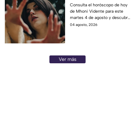
martes 4 de agosto ¡Vas
Consulta el horóscopo de hoy
de Mhoni Vidente para este
bien!
martes 4 de agosto y descubre
qué te deparan el amor, dinero
04 agosto, 2026
y salud. ¿Estás listo?
¡Adelante!
Ver más