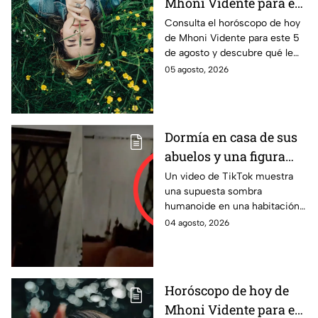
Mhoni Vidente para el
miércoles 5 de agosto
Consulta el horóscopo de hoy
de Mhoni Vidente para este 5
¡No desistas!
de agosto y descubre qué le
espera a tu signo en amor,
05 agosto, 2026
salud, dinero y trabajo. Aquí te
informamos.
Dormía en casa de sus
abuelos y una figura
oscura lo despertó a las
Un video de TikTok muestra
una supuesta sombra
3 AM; VIDEO de
humanoide en una habitación
presunta entidad se
y divide opiniones entre
04 agosto, 2026
viraliza en TikTok
usuarios que creen que es real.
Horóscopo de hoy de
Mhoni Vidente para el