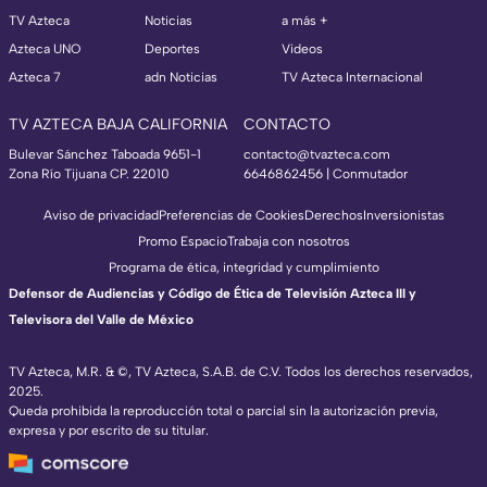
TV Azteca
Noticias
a más +
Azteca UNO
Deportes
Videos
Azteca 7
adn Noticias
TV Azteca Internacional
TV AZTECA BAJA CALIFORNIA
CONTACTO
Bulevar Sánchez Taboada 9651-1
contacto@tvazteca.com
Zona Río Tijuana CP. 22010
6646862456 | Conmutador
Aviso de privacidad
Preferencias de Cookies
Derechos
Inversionistas
Promo Espacio
Trabaja con nosotros
Programa de ética, integridad y cumplimiento
Defensor de Audiencias y Código de Ética de Televisión Azteca III y
Televisora del Valle de México
TV Azteca, M.R. & ©, TV Azteca, S.A.B. de C.V. Todos los derechos reservados,
2025.
Queda prohibida la reproducción total o parcial sin la autorización previa,
expresa y por escrito de su titular.