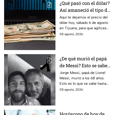
¿Qué pasó con el dólar?
Así amaneció el tipo de
cambio hoy sábado 8 de
Aquí te dejamos el precio del
dólar hoy, sábado 6 de agosto
agosto en Tijuana
en Tijuana, para que agilices
tus cambios, compras y
08 agosto, 2026
cruces fronterizos con
información actualizada.
¿De qué murió el papá
de Messi? Esto se sabe
sobre el fallecimiento
Jorge Messi, papá de Lionel
Messi, murió a los 68 años.
de Jorge Messi
Esto es lo que se sabe hasta
ahora sobre su fallecimiento
08 agosto, 2026
que enluta al astro argentino.
Horóscopo de hoy de