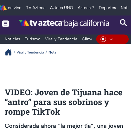
en vivo
TV Azteca
Azteca UNO
Azteca 7
Deportes
Notic
Noticias
Turismo
Viral y Tendencia
Clima
Deportes
Espec
En Viv
Viral y Tendencia
Nota
VIDEO: Joven de Tijuana hace
“antro” para sus sobrinos y
rompe TikTok
Considerada ahora “la mejor tía”, una joven