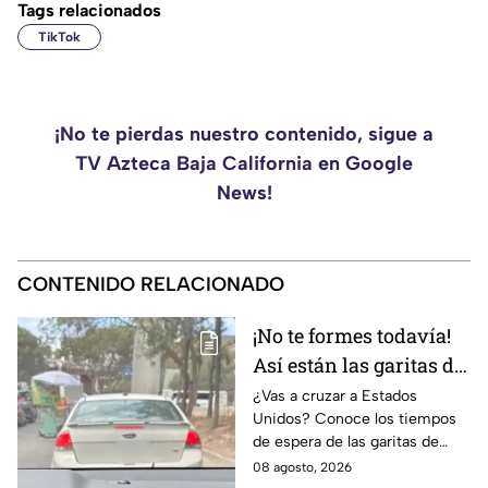
Tags relacionados
TikTok
¡No te pierdas nuestro contenido, sigue a
TV Azteca Baja California en Google
News!
CONTENIDO RELACIONADO
¡No te formes todavía!
Así están las garitas de
Tijuana hoy sábado 8
¿Vas a cruzar a Estados
Unidos? Conoce los tiempos
de agosto
de espera de las garitas de
Tijuana este sábado 8 de
08 agosto, 2026
agosto en San Ysidro, Otay