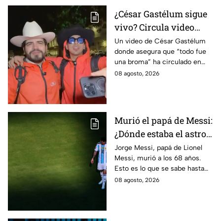
¿César Gastélum sigue
vivo? Circula video
donde afirma que “todo
Un video de César Gastélum
donde asegura que “todo fue
fue una broma”
una broma” ha circulado en
redes sociales tras su muerte
08 agosto, 2026
y desatado dudas entre sobre
lo ocurrido.
Murió el papá de Messi:
¿Dónde estaba el astro
argentino al conocer la
Jorge Messi, papá de Lionel
Messi, murió a los 68 años.
noticia?
Esto es lo que se sabe hasta
ahora sobre su fallecimiento y
08 agosto, 2026
el duro golpe para el astro
argentino.