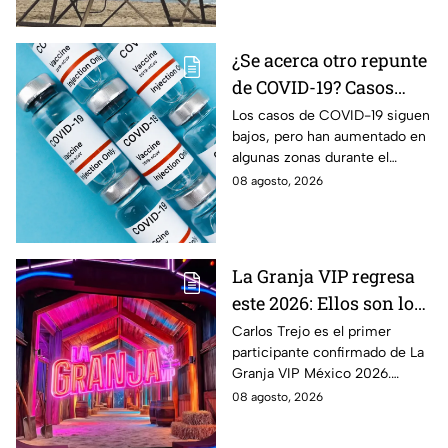
¿Se acerca otro repunte
de COVID-19? Casos
aumentan en estas
Los casos de COVID-19 siguen
bajos, pero han aumentado en
zonas
algunas zonas durante el
verano. Conoce qué estados
08 agosto, 2026
registran actividad moderada y
alta del virus.
La Granja VIP regresa
este 2026: Ellos son los
famosos confirmados
Carlos Trejo es el primer
participante confirmado de La
hasta ahora
Granja VIP México 2026.
Conoce quiénes más se
08 agosto, 2026
sumarán y cuándo podría
comenzar el reality.