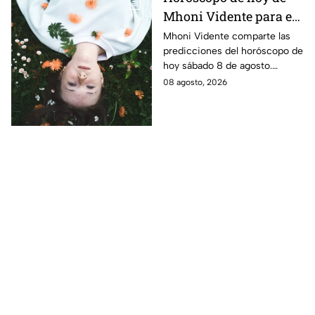
Mhoni Vidente para el
sábado 8 de agosto
Mhoni Vidente comparte las
predicciones del horóscopo de
¡Cierre de ciclo!
hoy sábado 8 de agosto.
Descubre qué signos vivirán
08 agosto, 2026
cierres de ciclo y cambios.
¿Estás listo?