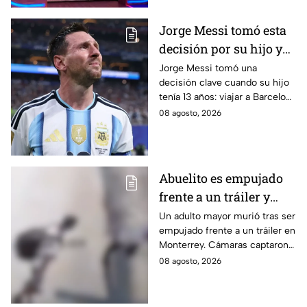
Jorge Messi tomó esta
decisión por su hijo y
terminó cambiando la
Jorge Messi tomó una
decisión clave cuando su hijo
historia del fútbol
tenía 13 años: viajar a Barcelona
para buscar oportunidades
08 agosto, 2026
futbolísticas y tratar su
deficiencia hormonal.
Abuelito es empujado
frente a un tráiler y
muere atropellado; el
Un adulto mayor murió tras ser
empujado frente a un tráiler en
agresor escapó |
Monterrey. Cámaras captaron
IMÁGENES SENSIBLES
el momento y autoridades
08 agosto, 2026
buscan al presunto agresor.