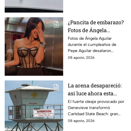
Mesa y El Chaparral.
¿Pancita de embarazo?
Fotos de Ángela
Aguilar desatan
Fotos de Ángela Aguilar
durante el cumpleaños de
rumores en redes
Pepe Aguilar desataron
sociales
rumores sobre un posible
08 agosto, 2026
embarazo, pero la cantante no
ha confirmado la noticia.
La arena desapareció:
así luce ahora esta
popular playa de
El fuerte oleaje provocado por
Genevieve transformó
California tras los
Carlsbad State Beach: gran
efectos de Genevieve
parte de la arena desapareció y
08 agosto, 2026
dejó expuestas zonas rocosas.