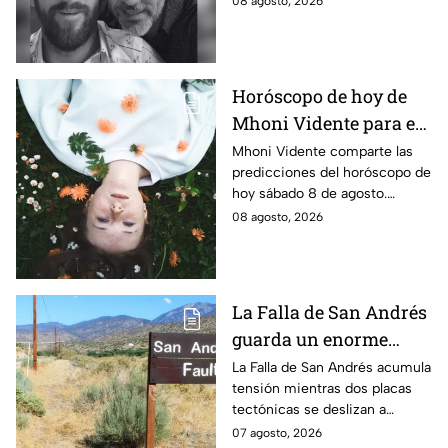
08 agosto, 2026
que enluta al astro argentino.
Horóscopo de hoy de
Mhoni Vidente para el
sábado 8 de agosto
Mhoni Vidente comparte las
predicciones del horóscopo de
¡Cierre de ciclo!
hoy sábado 8 de agosto.
Descubre qué signos vivirán
08 agosto, 2026
cierres de ciclo y cambios.
¿Estás listo?
La Falla de San Andrés
guarda un enorme
peligro: estos datos
La Falla de San Andrés acumula
tensión mientras dos placas
explican el temor
tectónicas se deslizan a
científico
centímetros por año. Estos
07 agosto, 2026