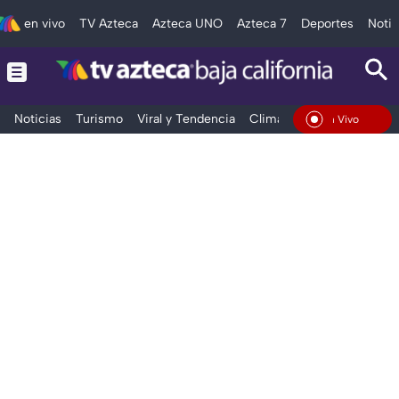
en vivo
TV Azteca
Azteca UNO
Azteca 7
Deportes
Notic
Noticias
Turismo
Viral y Tendencia
Clima
Deportes
Espec
En Vivo