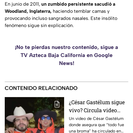
En junio de 2011,
un zumbido persistente sacudió a
Woodland, Inglaterra,
haciendo temblar camas y
provocando incluso sangrados nasales. Este insólito
fenómeno sigue sin explicación.
¡No te pierdas nuestro contenido, sigue a
TV Azteca Baja California en Google
News!
CONTENIDO RELACIONADO
¿César Gastélum sigue
vivo? Circula video
donde afirma que “todo
Un video de César Gastélum
donde asegura que “todo fue
fue una broma”
una broma” ha circulado en