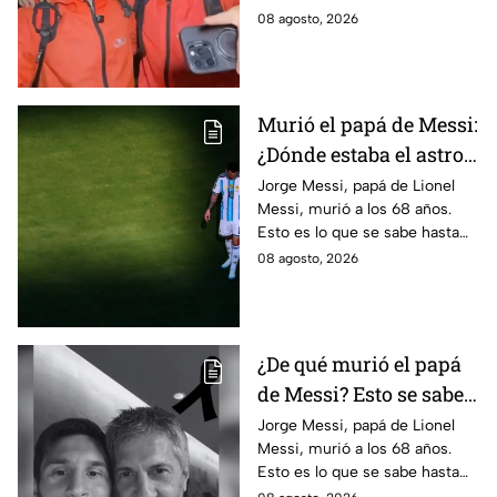
redes sociales tras su muerte
08 agosto, 2026
y desatado dudas entre sobre
lo ocurrido.
Murió el papá de Messi:
¿Dónde estaba el astro
argentino al conocer la
Jorge Messi, papá de Lionel
Messi, murió a los 68 años.
noticia?
Esto es lo que se sabe hasta
ahora sobre su fallecimiento y
08 agosto, 2026
el duro golpe para el astro
argentino.
¿De qué murió el papá
de Messi? Esto se sabe
sobre el fallecimiento
Jorge Messi, papá de Lionel
Messi, murió a los 68 años.
de Jorge Messi
Esto es lo que se sabe hasta
ahora sobre su fallecimiento