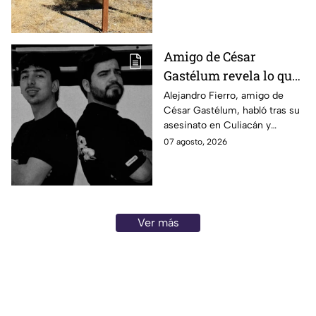
datos explican por qué
preocupa a los científicos.
Amigo de César
Gastélum revela lo que
vivió durante el
Alejandro Fierro, amigo de
César Gastélum, habló tras su
asesinato del
asesinato en Culiacán y
influencer: “A mí
aseguró que él también fue
07 agosto, 2026
también me
atacado a balazos durante el
dispararon”
hecho.
Ver más