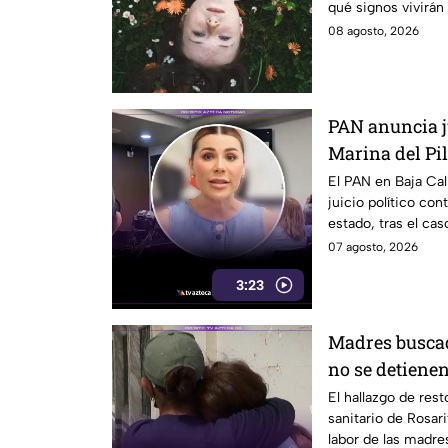
qué signos vivirán
¿Estás listo?
08 agosto, 2026
PAN anuncia ju
Marina del Pila
California
El PAN en Baja Cal
juicio político cont
estado, tras el cas
07 agosto, 2026
3:23
Madres buscad
no se detienen
humanos reav
El hallazgo de res
sanitario de Rosari
labor de las madre