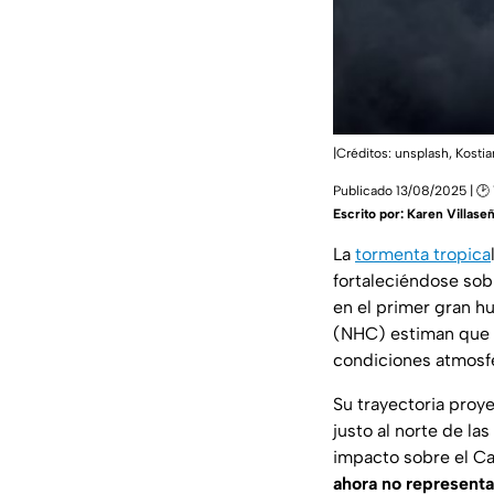
|Créditos: unsplash, Kostia
Publicado 13/08/2025 | 🕑
Escrito por:
Karen Villase
La
tormenta tropica
fortaleciéndose sobr
en el primer gran h
(NHC) estiman que
condiciones atmosfé
Su trayectoria proye
justo al norte de l
impacto sobre el C
ahora no representa