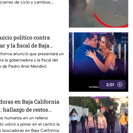
 cierres de ciclo y cambios.
icio político contra
r y la fiscal de Baja
ifornia anunció que presentará un
ra la gobernadora y la fiscal del
o de Pedro Ariel Mendívil.
2:01
oras en Baja California
: hallazgo de restos
iva la preocupación
tos humanos en un relleno
to volvió a poner en el centro la
s buscadoras en Baja California.