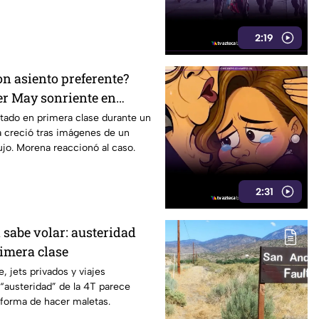
2:19
on asiento preferente?
er May sonriente en
y Morena le “jala las
tado en primera clase durante un
a creció tras imágenes de un
lujo. Morena reaccionó al caso.
2:31
 sabe volar: austeridad
rimera clase
, jets privados y viajes
 “austeridad” de la 4T parece
 forma de hacer maletas.