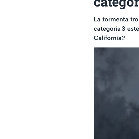
categor
La tormenta trop
categoría 3 est
California?