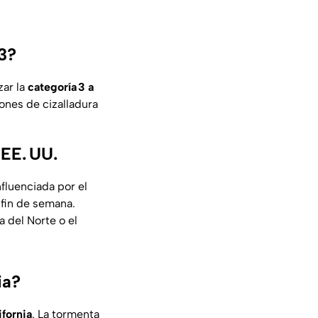
3?
zar la
categoría 3 a
ones de cizalladura
 EE. UU.
influenciada por el
 fin de semana.
 del Norte o el
ia?
ifornia
. La tormenta