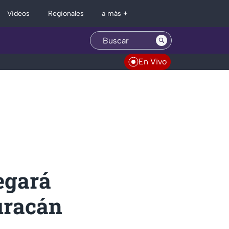
Regionales
Videos
a más +
En Vivo
legará
uracán