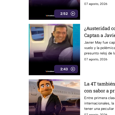
07 agosto, 2026
2:52
¿Austeridad c
Captan a Javi
primera clase 
Javier May fue cap
vuelo y la polémic
orejas”
presunto reloj de 
07 agosto, 2026
2:43
La 4T también
con sabor a p
Entre primera clase
internacionales, la
tener una peculiar
07 agosto, 2026