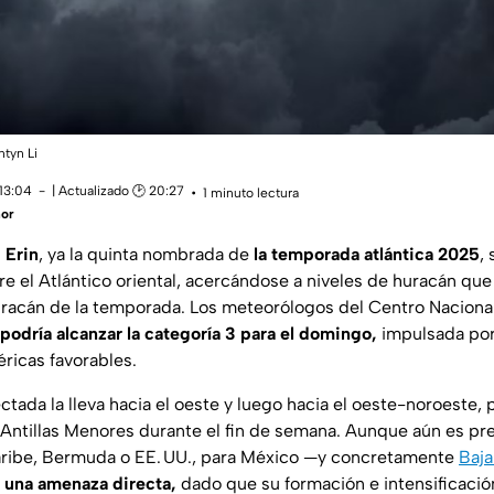
ntyn Li
 13:04
| Actualizado 🕑 20:27
1 minuto lectura
ñor
l
Erin
, ya la quinta nombrada de
la temporada atlántica 2025
,
e el Atlántico oriental, acercándose a niveles de huracán que
uracán de la temporada. Los meteorólogos del Centro Nacion
podría alcanzar la categoría 3 para el domingo,
impulsada por
ricas favorables.
ctada la lleva hacia el oeste y luego hacia el oeste-noroeste,
as Antillas Menores durante el fin de semana. Aunque aún es pr
aribe, Bermuda o EE. UU., para México —y concretamente
Baja
 una amenaza directa,
dado que su formación e intensificació