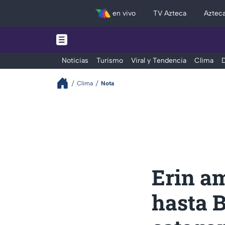
en vivo
TV Azteca
Aztec
Noticias
Turismo
Viral y Tendencia
Clima
D
Clima
Nota
Erin am
hasta 