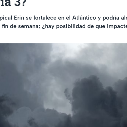
ía 3?
ical Erin se fortalece en el Atlántico y podría a
e fin de semana; ¿hay posibilidad de que impact