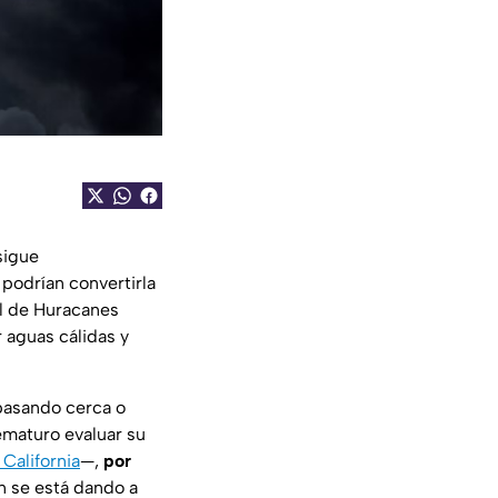
 sigue
 podrían convertirla
al de Huracanes
 aguas cálidas y
 pasando cerca o
ematuro evaluar su
 California
—,
por
n se está dando a