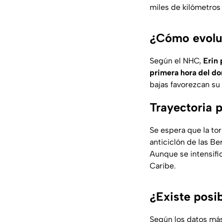
miles de kilómetros 
¿Cómo evoluc
Según el NHC,
Erin 
primera hora del d
bajas favorezcan su 
Trayectoria p
Se espera que la t
anticiclón de las B
Aunque se intensifi
Caribe.
¿Existe posib
Según los datos má