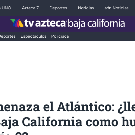
a UNO
Azteca 7
Deportes
Noticias
adn Noticias
eportes
Espectáculos
Policiaca
enaza el Atlántico: ¿l
Baja California como h